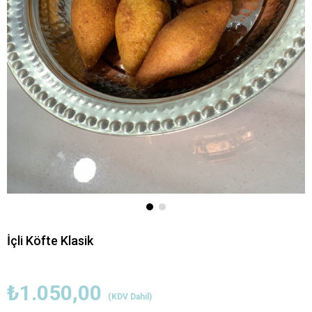
İçli Köfte Klasik
₺1.050,00
(KDV Dahil)